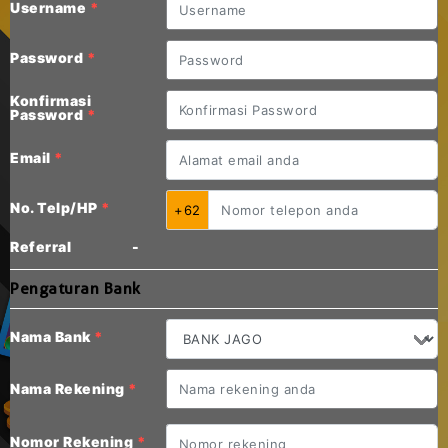
Username
*
Password
*
Konfirmasi
Password
*
Email
*
No. Telp/HP
*
+62
Referral
-
Pengaturan Bank
Nama Bank
*
Nama Rekening
*
Nomor Rekening
*