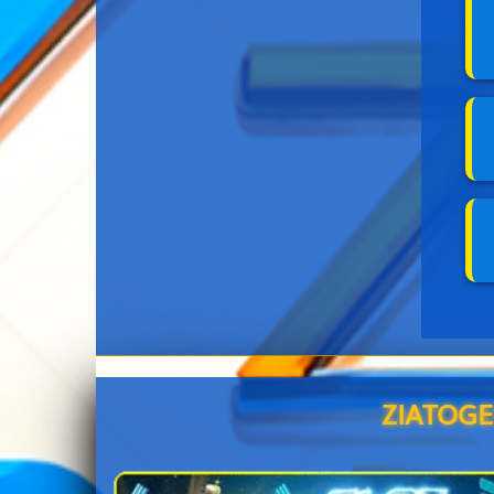
ZIATOGE