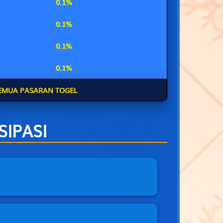
0.1%
0.1%
0.1%
0.1%
SEMUA PASARAN TOGEL
SIPASI