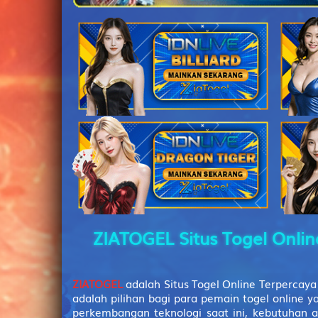
ZIATOGEL Situs Togel Onli
ZIATOGEL
adalah Situs Togel Online Terpercay
adalah pilihan bagi para pemain togel online y
perkembangan teknologi saat ini, kebutuhan 