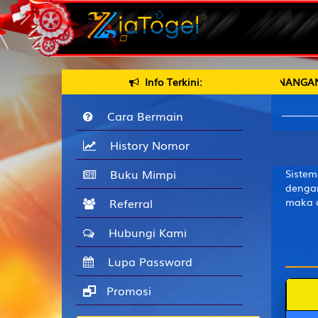
ESAR DAN TERPERCAYA, KEMENANGAN BERAPAPUN PASTI KAMI
Info Terkini:
Cara Bermain
History Nomor
Buku Mimpi
Siste
denga
Referral
maka a
Hubungi Kami
Lupa Password
Promosi