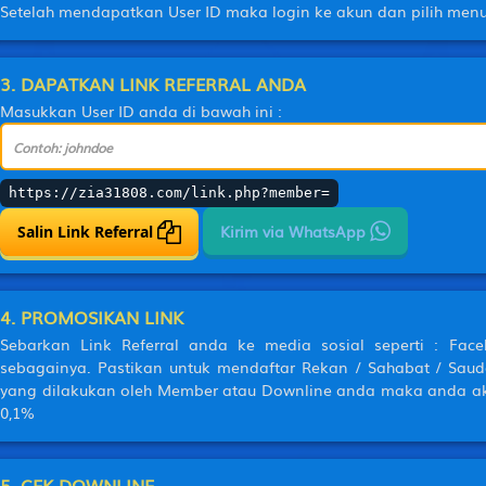
Setelah mendapatkan User ID maka login ke akun dan pilih men
3. DAPATKAN LINK REFERRAL ANDA
Masukkan User ID anda di bawah ini :
https://zia31808.com/link.php?member=


Kirim via WhatsApp
Salin Link Referral
4. PROMOSIKAN LINK
Sebarkan Link Referral anda ke media sosial seperti : Fac
sebagainya. Pastikan untuk mendaftar Rekan / Sahabat / Saudar
yang dilakukan oleh Member atau Downline anda maka anda a
0,1%
5. CEK DOWNLINE