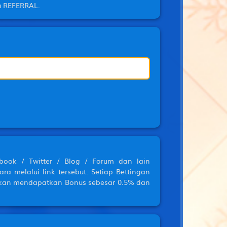
u REFERRAL.
ebook / Twitter / Blog / Forum dan lain
a melalui link tersebut. Setiap Bettingan
kan mendapatkan Bonus sebesar 0.5% dan